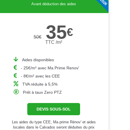
Avant déduction des aides
35
€
50
€
TTC /m²
Aides disponibles
- 25€/m² avec Ma Prime Renov'
- 8€/m² avec les CEE
TVA réduite à 5,5%
Prêt à taux Zero PTZ
DEVIS SOUS-SOL
Les aides du type CEE, Ma prime Rénov' et aides
locales dans le Calvados seront déduites du prix