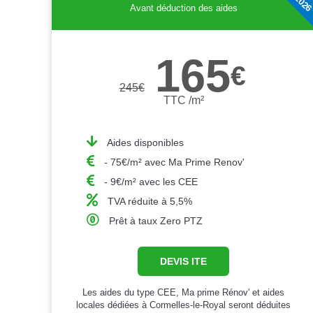
Avant déduction des aides
165
€
245
€
TTC /m²
Aides disponibles
- 75€/m² avec Ma Prime Renov'
- 9€/m² avec les CEE
TVA réduite à 5,5%
Prêt à taux Zero PTZ
DEVIS ITE
Les aides du type CEE, Ma prime Rénov' et aides
locales dédiées à Cormelles-le-Royal seront déduites