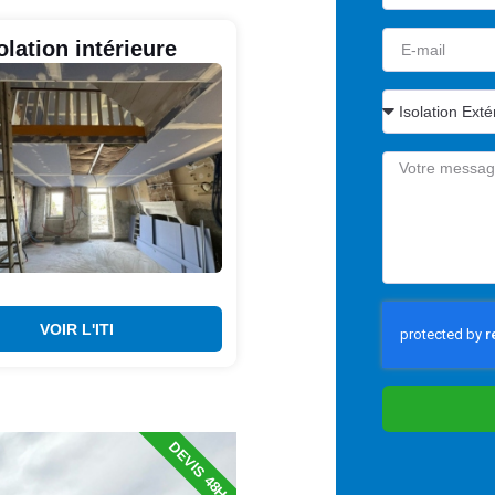
olation intérieure
VOIR L'ITI
DEVIS 48H