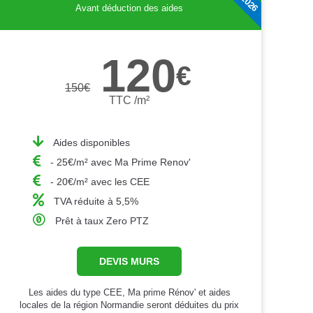
Avant déduction des aides
120
€
150
€
TTC /m²
Aides disponibles
- 25€/m² avec Ma Prime Renov'
- 20€/m² avec les CEE
TVA réduite à 5,5%
Prêt à taux Zero PTZ
DEVIS MURS
Les aides du type CEE, Ma prime Rénov' et aides
locales de la région Normandie seront déduites du prix