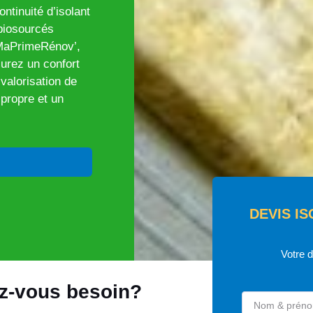
ntinuité d’isolant
 biosourcés
 MaPrimeRénov’,
urez un confort
valorisation de
propre et un
DEVIS I
Votre 
ez-vous besoin?