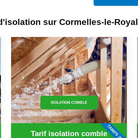
 d'isolation sur Cormelles-le-Roya
ISOLATION COMBLE
6
TARIFS 2026
Tarif isolation comble