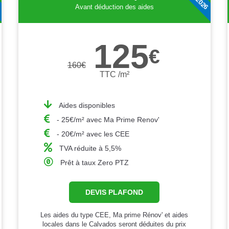
Avant déduction des aides
125
€
160
€
TTC /m²
Aides disponibles
- 25€/m² avec Ma Prime Renov'
- 20€/m² avec les CEE
TVA réduite à 5,5%
Prêt à taux Zero PTZ
DEVIS PLAFOND
Les aides du type CEE, Ma prime Rénov' et aides
locales dans le Calvados seront déduites du prix