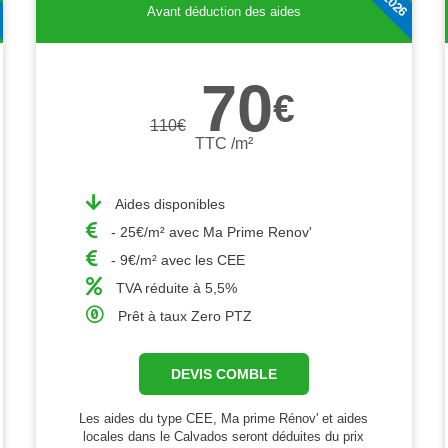
Avant déduction des aides
70
€
110
€
TTC /m²
Aides disponibles
- 25€/m² avec Ma Prime Renov'
- 9€/m² avec les CEE
TVA réduite à 5,5%
Prêt à taux Zero PTZ
DEVIS COMBLE
Les aides du type CEE, Ma prime Rénov' et aides
locales dans le Calvados seront déduites du prix