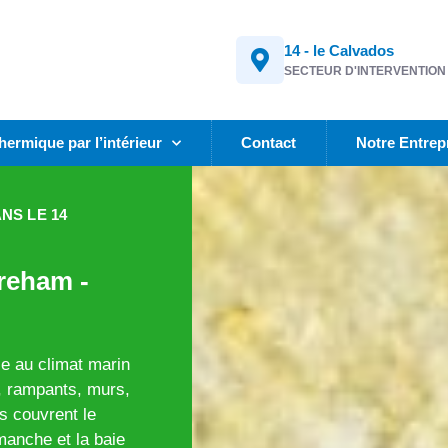
14 - le Calvados
SECTEUR D'INTERVENTION
thermique par l’intérieur
Contact
Notre Entrep
NS LE 14
treham -
ce au climat marin
s, rampants, murs,
ns couvrent le
smanche et la baie