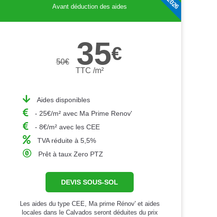
Avant déduction des aides
35
€
50
€
TTC /m²
Aides disponibles
- 25€/m² avec Ma Prime Renov'
- 8€/m² avec les CEE
TVA réduite à 5,5%
Prêt à taux Zero PTZ
DEVIS SOUS-SOL
Les aides du type CEE, Ma prime Rénov' et aides
locales dans le Calvados seront déduites du prix