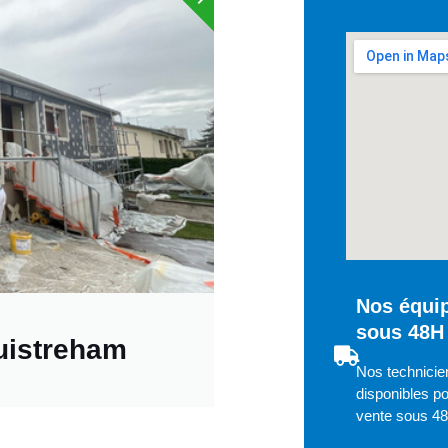
Nos équip
sous 48H
uistreham
Nos technicie
disponibles po
vente sous 4