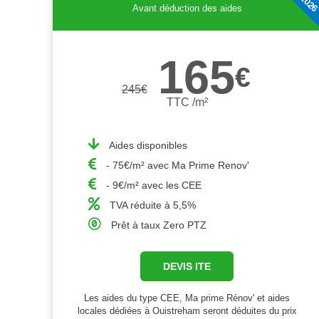
Avant déduction des aides
165
€
245
€
TTC /m²
Aides disponibles
- 75€/m² avec Ma Prime Renov'
- 9€/m² avec les CEE
TVA réduite à 5,5%
Prêt à taux Zero PTZ
DEVIS ITE
Les aides du type CEE, Ma prime Rénov' et aides
locales dédiées à Ouistreham seront déduites du prix