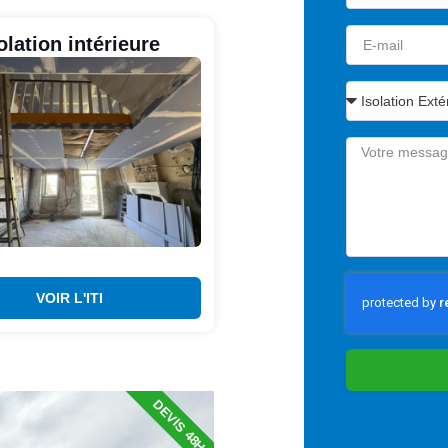
olation intérieure
VOIR L'ITI
DEVIS 48H