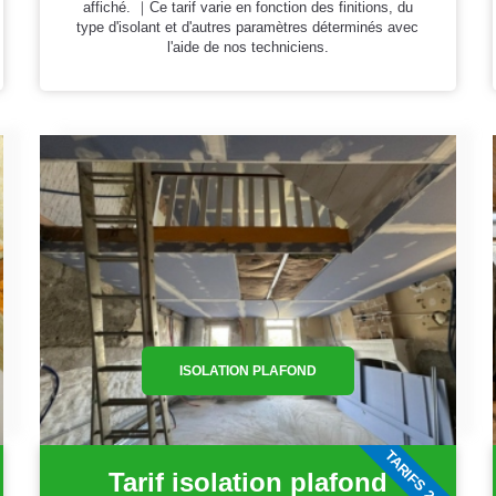
affiché. ｜Ce tarif varie en fonction des finitions, du
type d'isolant et d'autres paramètres déterminés avec
l'aide de nos techniciens.
ISOLATION PLAFOND
6
TARIFS 2026
Tarif isolation plafond