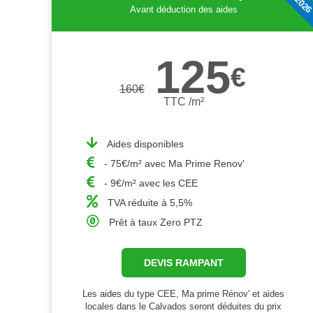
Avant déduction des aides
125
€
160
€
TTC /m²
Aides disponibles
- 75€/m² avec Ma Prime Renov'
- 9€/m² avec les CEE
TVA réduite à 5,5%
Prêt à taux Zero PTZ
DEVIS RAMPANT
Les aides du type CEE, Ma prime Rénov' et aides
locales dans le Calvados seront déduites du prix