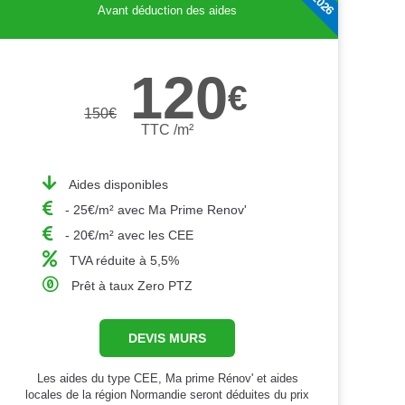
Avant déduction des aides
120
€
150
€
TTC /m²
Aides disponibles
- 25€/m² avec Ma Prime Renov'
- 20€/m² avec les CEE
TVA réduite à 5,5%
Prêt à taux Zero PTZ
DEVIS MURS
Les aides du type CEE, Ma prime Rénov' et aides
locales de la région Normandie seront déduites du prix