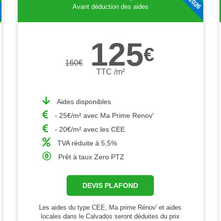
Avant déduction des aides
125
€
160
€
TTC /m²
Aides disponibles
- 25€/m² avec Ma Prime Renov'
- 20€/m² avec les CEE
TVA réduite à 5,5%
Prêt à taux Zero PTZ
DEVIS PLAFOND
Les aides du type CEE, Ma prime Rénov' et aides
locales dans le Calvados seront déduites du prix