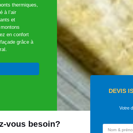
 ponts thermiques,
 à l’air
ants et
s montons
z en confort
e façade grâce à
ral.
DEVIS I
Votre 
ez-vous besoin?