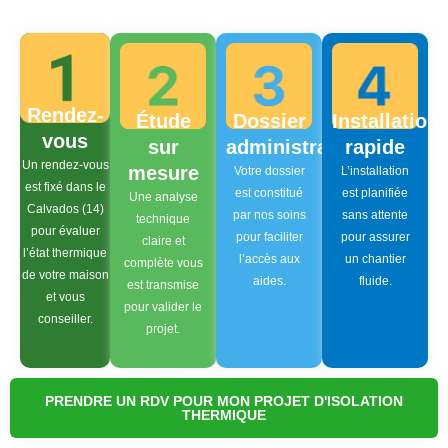
Rendez-
Étude
Dossier
Installation
vous
sur
administratif
rapide
Un rendez-vous
mesure
Votre dossier
L’installation
est fixé dans le
est constitué
est planifiée
Une analyse
Calvados (14)
par nos soins
sans attente
technique
pour évaluer
pour faciliter
pour assurer
claire et
l’état thermique
l’accès aux
un chantier
complète vous
de votre maison
aides.
fluide.
est transmise
et vous
pour valider le
conseiller.
projet.
PRENDRE UN RDV POUR MON PROJET D'ISOLATION
THERMIQUE