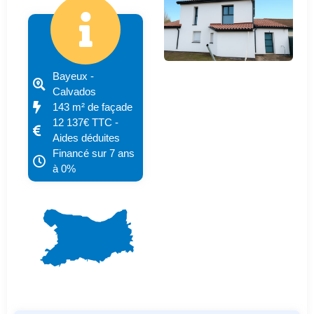
Bayeux -
Calvados
143 m² de façade
12 137€ TTC -
Aides déduites
Financé sur 7 ans
à 0%