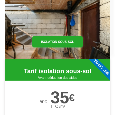
ISOLATION SOUS-SOL
TARIFS 2026
Tarif isolation sous-sol
Avant déduction des aides
35
€
50
€
TTC /m²