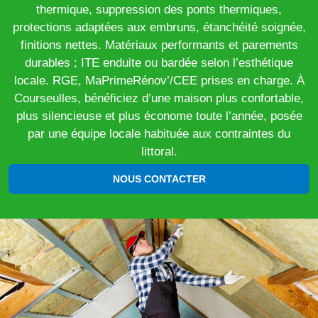
thermique, suppression des ponts thermiques,
protections adaptées aux embruns, étanchéité soignée,
finitions nettes. Matériaux performants et parements
durables ; ITE enduite ou bardée selon l’esthétique
locale. RGE, MaPrimeRénov’/CEE prises en charge. À
Courseulles, bénéficiez d’une maison plus confortable,
plus silencieuse et plus économe toute l’année, posée
par une équipe locale habituée aux contraintes du
littoral.
NOUS CONTACTER