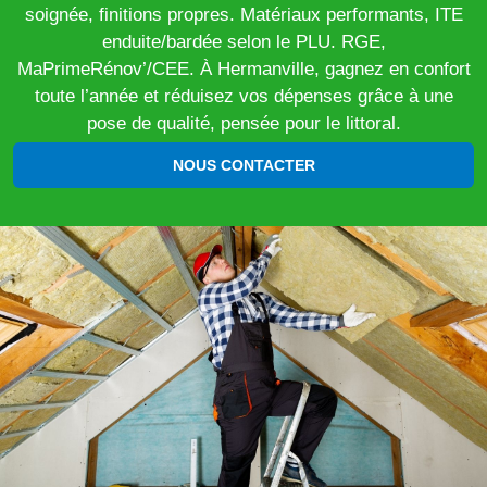
soignée, finitions propres. Matériaux performants, ITE
enduite/bardée selon le PLU. RGE,
MaPrimeRénov’/CEE. À Hermanville, gagnez en confort
toute l’année et réduisez vos dépenses grâce à une
pose de qualité, pensée pour le littoral.
NOUS CONTACTER