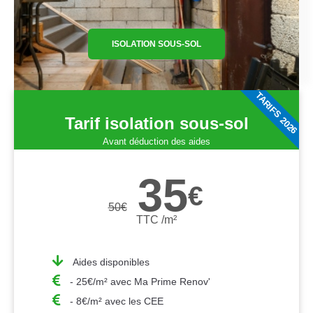
ISOLATION SOUS-SOL
TARIFS 2026
Tarif isolation sous-sol
Avant déduction des aides
35
€
50
€
TTC /m²
Aides disponibles
- 25€/m² avec Ma Prime Renov'
- 8€/m² avec les CEE