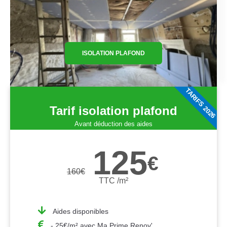
ISOLATION PLAFOND
TARIFS 2026
Tarif isolation plafond
Avant déduction des aides
125
€
160
€
TTC /m²
Aides disponibles
- 25€/m² avec Ma Prime Renov'