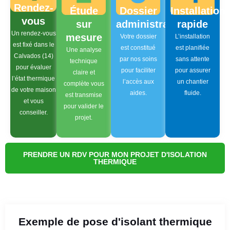
Rendez-
Étude
Dossier
Installation
vous
sur
administratif
rapide
Un rendez-vous
mesure
Votre dossier
L’installation
est fixé dans le
est constitué
est planifiée
Une analyse
Calvados (14)
par nos soins
sans attente
technique
pour évaluer
pour faciliter
pour assurer
claire et
l’état thermique
l’accès aux
un chantier
complète vous
de votre maison
aides.
fluide.
est transmise
et vous
pour valider le
conseiller.
projet.
PRENDRE UN RDV POUR MON PROJET D'ISOLATION
THERMIQUE
Exemple de pose d'isolant thermique