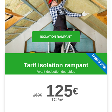
ISOLATION RAMPANT
TARIFS 2026
Tarif isolation rampant
Avant déduction des aides
125
€
160
€
TTC /m²