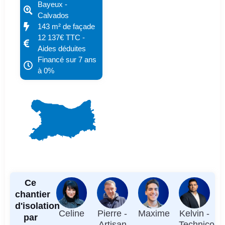
Bayeux -
Calvados
143 m² de façade
12 137€ TTC -
Aides déduites
Financé sur 7 ans
à 0%
Ce
chantier
d'isolation
Celine
Pierre -
Maxime
Kelvin -
par
-
Artisan
-
Technico-