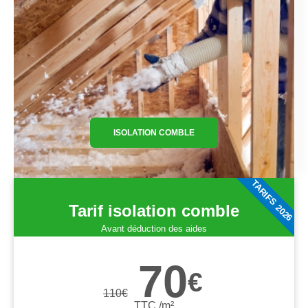
ISOLATION COMBLE
TARIFS 2026
Tarif isolation comble
Avant déduction des aides
70
€
110
€
TTC /m²