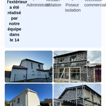
l'extérieur
Administratif
isolation
Poseur
commercia
a été
isolation
réalisé
par
notre
équipe
dans
le 14